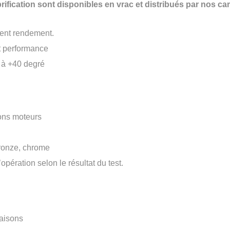
ification sont disponibles en vrac et distribués par nos ca
lent rendement.
t performance
 à +40 degré
ons moteurs
ronze, chrome
pération selon le résultat du test.
saisons