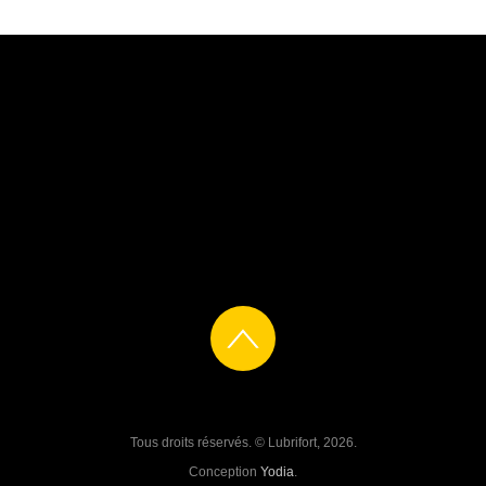
Tous droits réservés. © Lubrifort,
2026.
Conception
Yodia
.