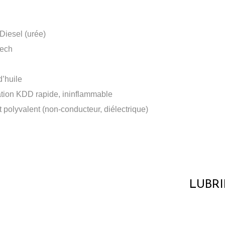
Diesel (urée)
tech
’huile
tion KDD rapide, ininflammable
t polyvalent (non-conducteur, diélectrique)
LUBR